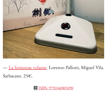
—
La forteresse volante
. Lorenzo Palloni, Miguel Vila.
Sarbacane. 25€.
ISBN 9791040805090