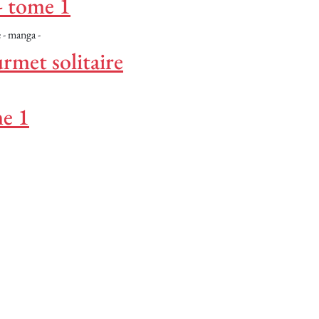
 - tome 1
 - manga -
rmet solitaire
e 1