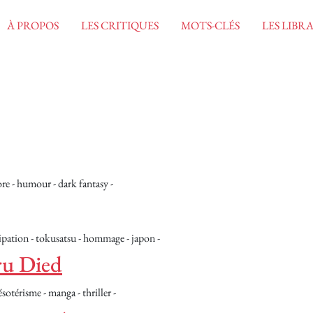
À PROPOS
LES CRITIQUES
MOTS-CLÉS
LES LIBRA
ore - humour - dark fantasy -
ipation - tokusatsu - hommage - japon -
u Died
sotérisme - manga - thriller -